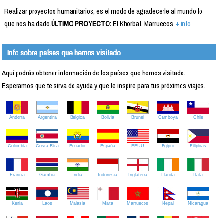
Realizar proyectos humanitarios, es el modo de agradecerle al mundo lo
que nos ha dado.
ÚLTIMO PROYECTO:
El Khorbat, Marruecos
+ info
Info sobre países que hemos visitado
Aquí podrás obtener información de los países que hemos visitado.
Esperamos que te sirva de ayuda y que te inspire para tus próximos viajes.
Andorra
Argentina
Bélgica
Bolivia
Brunei
Camboya
Chile
Colombia
Costa Rica
Ecuador
España
EEUU
Egipto
Filipinas
Francia
Gambia
India
Indonesia
Inglaterra
Irlanda
Italia
Kenia
Laos
Malasia
Malta
Marruecos
Nepal
Nicaragua