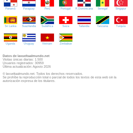
Panamá
Paraguay
Perú
Portugal
R.Dominicana
Senegal
Singapur
Sri Lanka
Suazilandia
Sudáfrica
Suiza
Tailandia
Tanzania
Turquía
Uganda
Uruguay
Vietnam
Zimbabue
Datos de lavueltaalmundo.net
Visitas únicas diarias: 1.500
Usuarios registrados: 30959
Última actualización: Agosto 2026
© lavueltaalmundo.net. Todos los derechos reservados.
Se prohíbe la reproducción total o parcial de todos los textos de esta web sin la
autorización expresa de los titulares.