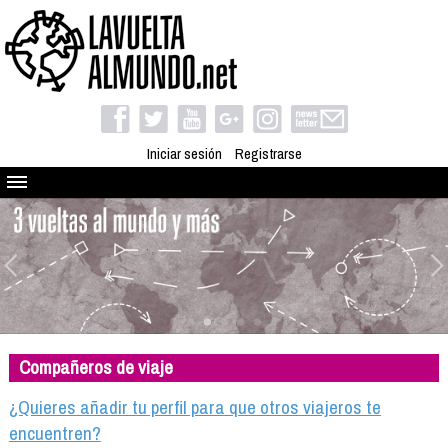
Iniciar sesión
Registrarse
Quienes somos
El proyecto
Blog
Viaja con nosotros
Camino solidario
Compañeros de viaje
Libros
Club de viajes
¿Quieres añadir tu perfil para que otros viajeros te
Compañeros de viaje
encuentren?