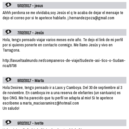
5/02/2017 - jesus
Ahhh perdona se me olvidaba,soy Jesús el q te acaba de dejar el mensaje te
dejo el correo por si te apetece hablarlo. j.hernandezpoza@gmail.com
7/02/2017 - Jesús
Hola, tengo pensado viajar varios meses este año. Te dejo el link de mi perfil
por si quieres ponerte en contacto conmigo. Me llamo Jesús y vivo en
Tarragona.
http://lavueltaalmundo.net/companeros-de-viaje/Sudeste-asi-tico-o-Sudam-
rica/9706
8/02/2017 - Marta
Hola Desiree, tengo pensado ir a Laos y Camboya. Del 30 de septiembre al 3
de noviembre. En camboya ire a una reserva de elefantes (un santuario) es
tipo ONG. Me ha parecido que tu perfil se adapta al mio! Si te apetece
escribeme a marta_maciasramirez@hotmail.com
Un saludo!
9/02/2017 - Ivette