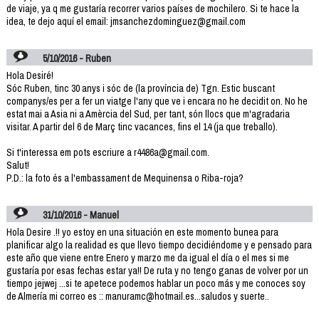
de viaje, ya q me gustaría recorrer varios países de mochilero. Si te hace la
idea, te dejo aquí el email: jmsanchezdominguez@gmail.com
5/10/2016 - Ruben
Hola Desiré!
Sóc Ruben, tinc 30 anys i sóc de (la província de) Tgn. Estic buscant
companys/es per a fer un viatge l'any que ve i encara no he decidit on. No he
estat mai a Asia ni a Amèrcia del Sud, per tant, són llocs que m'agradaria
visitar. A partir del 6 de Març tinc vacances, fins el 14 (ja que treballo).
Si t'interessa em pots escriure a r4486a@gmail.com.
Salut!
P.D.: la foto és a l'embassament de Mequinensa o Riba-roja?
31/10/2016 - Manuel
Hola Desire .!! yo estoy en una situación en este momento bunea para
planificar algo la realidad es que llevo tiempo decidiéndome y e pensado para
este año que viene entre Enero y marzo me da igual el día o el mes si me
gustaría por esas fechas estar ya!! De ruta y no tengo ganas de volver por un
tiempo jejwej ...si te apetece podemos hablar un poco más y me conoces soy
de Almería mi correo es :: manuramc@hotmail.es...saludos y suerte..