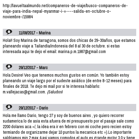
http://lavueltaalmundo.net/companeros-de-viaje/busco-companeros-de-
viaje-para-india-nepal-myanmar-i-+----salida-en-octubre-o-
noviembre-/15984
11/09/2017 - Marina
Hola!! Soy Marina de tarragona, somos dos chicas de 29-30años, que estamos
planeando viaje a Tailandia/indonesia del 8 al 30 de octubre. si estas
interesada aqui te dejo el email: marina.p.m.1987@gmail.com
29/12/2017 - Marc
Hola Desire! Veo que tenemos muchos gustos en común. Yo también estoy
planeando un viaje largo por el sudeste asiático (de entre 8-12 meses) para
finales de 2018. Te dejo mi mail por si te interesa hablarlo:
m.vallejacas@gmail.com. ¡Saludos!
29/12/2017 - Dario
Hola me llamo Dario, tengo 27 y soy de buenos aires , yo quiero recorrer
sudamerica lo de asia esta afuera de mi presupuesto por el pasaje sale como
2200 dolares aca =/, la idea era ir en febrero con mi coche pero recien estoy
termiando de organizarme dejar 10 puntos la mecanica etc =).Lo importante
saldriamos min 2 max 4 asi vamos comodos el auto es grande motor 3.0 y tiene