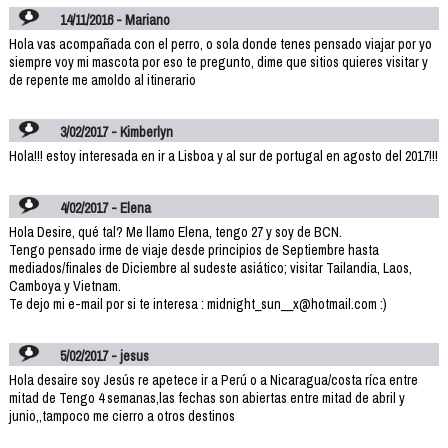
14/11/2016 - Mariano
Hola vas acompañada con el perro, o sola donde tenes pensado viajar por yo
siempre voy mi mascota por eso te pregunto, dime que sitios quieres visitar y
de repente me amoldo al itinerario
3/02/2017 - Kimberlyn
Hola!!! estoy interesada en ir a Lisboa y al sur de portugal en agosto del 2017!!!
4/02/2017 - Elena
Hola Desire, qué tal? Me llamo Elena, tengo 27 y soy de BCN.
Tengo pensado irme de viaje desde principios de Septiembre hasta
mediados/finales de Diciembre al sudeste asiático; visitar Tailandia, Laos,
Camboya y Vietnam.
Te dejo mi e-mail por si te interesa : midnight_sun__x@hotmail.com :)
5/02/2017 - jesus
Hola desaire soy Jesús re apetece ir a Perú o a Nicaragua/costa ríca entre
mitad de Tengo 4 semanas,las fechas son abiertas entre mitad de abril y
junio,,tampoco me cierro a otros destinos