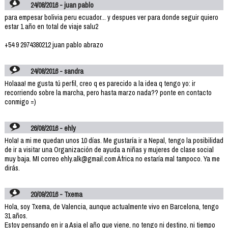
24/08/2016 - juan pablo
para empesar bolivia peru ecuador... y despues ver para donde seguir quiero
estar 1 año en total de viaje salu2
+54 9 2974380212 juan pablo abrazo
24/08/2016 - sandra
Holaaa! me gusta tú perfil, creo q es parecido a la idea q tengo yo: ir
recorriendo sobre la marcha, pero hasta marzo nada?? ponte en contacto
conmigo =)
26/08/2016 - ehly
Hola! a mi me quedan unos 10 días. Me gustaría ir a Nepal, tengo la posibilidad
de ir a visitar una Organización de ayuda a niñas y mujeres de clase social
muy baja. MI correo ehly.alk@gmail.com África no estaría mal tampoco. Ya me
dirás.
20/09/2016 - Txema
Hola, soy Txema, de Valencia, aunque actualmente vivo en Barcelona, tengo
31 años.
Estoy pensando en ir a Asia el año que viene, no tengo ni destino, ni tiempo