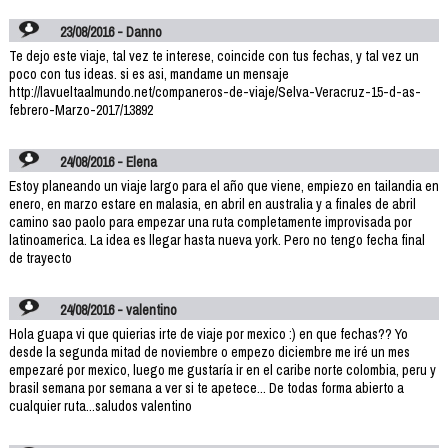
23/08/2016 - Danno
Te dejo este viaje, tal vez te interese, coincide con tus fechas, y tal vez un
poco con tus ideas. si es asi, mandame un mensaje
http://lavueltaalmundo.net/companeros-de-viaje/Selva-Veracruz-15-d-as-
febrero-Marzo-2017/13892
24/08/2016 - Elena
Estoy planeando un viaje largo para el año que viene, empiezo en tailandia en
enero, en marzo estare en malasia, en abril en australia y a finales de abril
camino sao paolo para empezar una ruta completamente improvisada por
latinoamerica. La idea es llegar hasta nueva york. Pero no tengo fecha final
de trayecto
24/08/2016 - valentino
Hola guapa vi que quierias irte de viaje por mexico :) en que fechas?? Yo
desde la segunda mitad de noviembre o empezo diciembre me iré un mes
empezaré por mexico, luego me gustaría ir en el caribe norte colombia, peru y
brasil semana por semana a ver si te apetece... De todas forma abierto a
cualquier ruta...saludos valentino