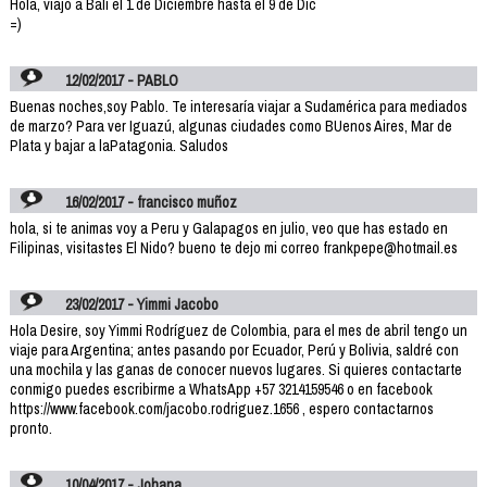
Hola, viajo a Bali el 1 de Diciembre hasta el 9 de Dic
=)
12/02/2017 - PABLO
Buenas noches,soy Pablo. Te interesaría viajar a Sudamérica para mediados
de marzo? Para ver Iguazú, algunas ciudades como BUenos Aires, Mar de
Plata y bajar a laPatagonia. Saludos
16/02/2017 - francisco muñoz
hola, si te animas voy a Peru y Galapagos en julio, veo que has estado en
Filipinas, visitastes El Nido? bueno te dejo mi correo frankpepe@hotmail.es
23/02/2017 - Yimmi Jacobo
Hola Desire, soy Yimmi Rodríguez de Colombia, para el mes de abril tengo un
viaje para Argentina; antes pasando por Ecuador, Perú y Bolivia, saldré con
una mochila y las ganas de conocer nuevos lugares. Si quieres contactarte
conmigo puedes escribirme a WhatsApp +57 3214159546 o en facebook
https://www.facebook.com/jacobo.rodriguez.1656 , espero contactarnos
pronto.
10/04/2017 - Johana