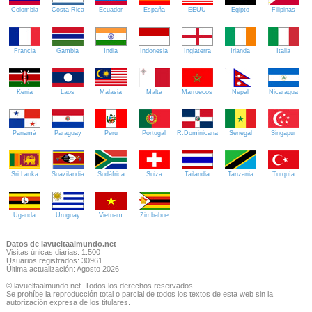
Colombia
Costa Rica
Ecuador
España
EEUU
Egipto
Filipinas
Francia
Gambia
India
Indonesia
Inglaterra
Irlanda
Italia
Kenia
Laos
Malasia
Malta
Marruecos
Nepal
Nicaragua
Panamá
Paraguay
Perú
Portugal
R.Dominicana
Senegal
Singapur
Sri Lanka
Suazilandia
Sudáfrica
Suiza
Tailandia
Tanzania
Turquía
Uganda
Uruguay
Vietnam
Zimbabue
Datos de lavueltaalmundo.net
Visitas únicas diarias: 1.500
Usuarios registrados: 30961
Última actualización: Agosto 2026
© lavueltaalmundo.net. Todos los derechos reservados.
Se prohíbe la reproducción total o parcial de todos los textos de esta web sin la
autorización expresa de los titulares.