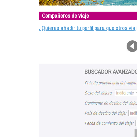
Compañeros de viaje
¿Quieres añadir tu perfil para que otros vi