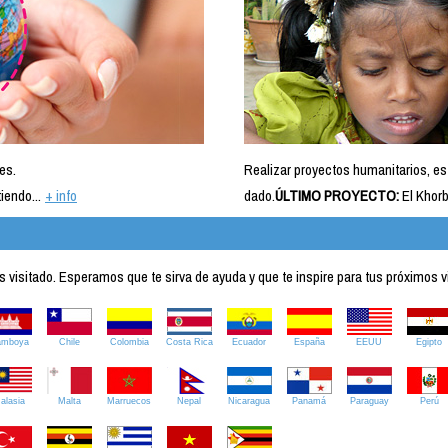
es.
Realizar proyectos humanitarios, es
iendo...
+ info
dado.
ÚLTIMO PROYECTO:
El Khorb
visitado. Esperamos que te sirva de ayuda y que te inspire para tus próximos v
amboya
Chile
Colombia
Costa Rica
Ecuador
España
EEUU
Egipto
alasia
Malta
Marruecos
Nepal
Nicaragua
Panamá
Paraguay
Perú