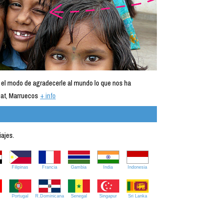
 el modo de agradecerle al mundo lo que nos ha
at, Marruecos
+ info
iajes.
Filipinas
Francia
Gambia
India
Indonesia
Portugal
R.Dominicana
Senegal
Singapur
Sri Lanka