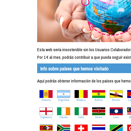
Esta web sería insostenible sin los Usuarios Colaborador
Por 1 € al mes, podrás contribuir a que pueda seguir exist
Info sobre países que hemos visitado
Aquí podrás obtener información de los países que hemos 
Andorra
Argentina
Bélgica
Bolivia
Brunei
C
Inglaterra
Irlanda
Italia
Kenia
Laos
M