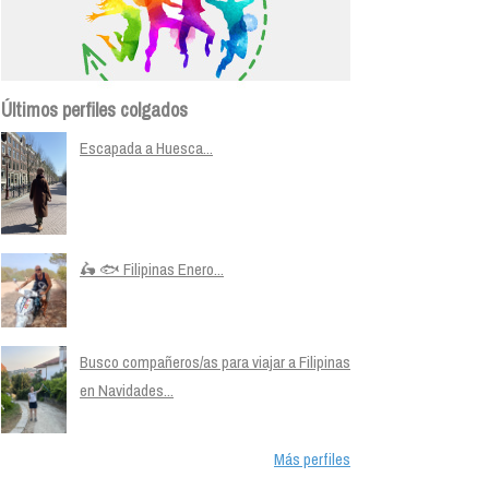
Últimos perfiles colgados
Escapada a Huesca...
🛵 🐟 Filipinas Enero...
Busco compañeros/as para viajar a Filipinas
en Navidades...
Más perfiles