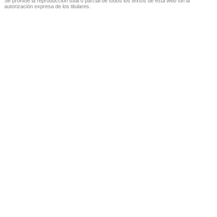
Se prohíbe la reproducción total o parcial de todos los textos de esta web sin la
autorización expresa de los titulares.