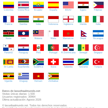
Colombia
Costa Rica
Ecuador
España
EEUU
Egipto
Filipinas
Francia
Gambia
India
Indonesia
Inglaterra
Irlanda
Italia
Kenia
Laos
Malasia
Malta
Marruecos
Nepal
Nicaragua
Panamá
Paraguay
Perú
Portugal
R.Dominicana
Senegal
Singapur
Sri Lanka
Suazilandia
Sudáfrica
Suiza
Tailandia
Tanzania
Turquía
Uganda
Uruguay
Vietnam
Zimbabue
Datos de lavueltaalmundo.net
Visitas únicas diarias: 1.500
Usuarios registrados: 30964
Última actualización: Agosto 2026
© lavueltaalmundo.net. Todos los derechos reservados.