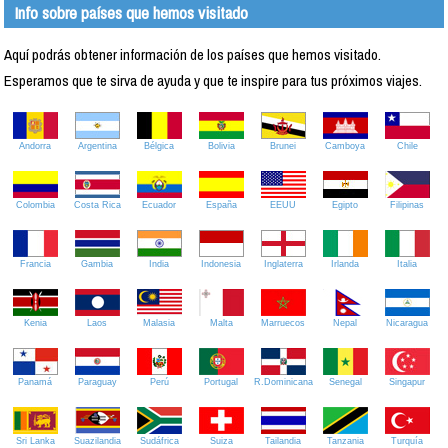
Info sobre países que hemos visitado
Aquí podrás obtener información de los países que hemos visitado.
Esperamos que te sirva de ayuda y que te inspire para tus próximos viajes.
Andorra
Argentina
Bélgica
Bolivia
Brunei
Camboya
Chile
Colombia
Costa Rica
Ecuador
España
EEUU
Egipto
Filipinas
Francia
Gambia
India
Indonesia
Inglaterra
Irlanda
Italia
Kenia
Laos
Malasia
Malta
Marruecos
Nepal
Nicaragua
Panamá
Paraguay
Perú
Portugal
R.Dominicana
Senegal
Singapur
Sri Lanka
Suazilandia
Sudáfrica
Suiza
Tailandia
Tanzania
Turquía