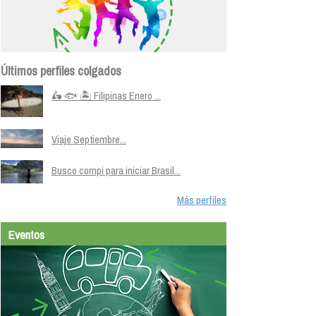
Últimos perfiles colgados
🛵 🐟 🏝️ Filipinas Enero ...
Viaje Septiembre...
Busco compi para iniciar Brasil...
Más perfiles
Eventos