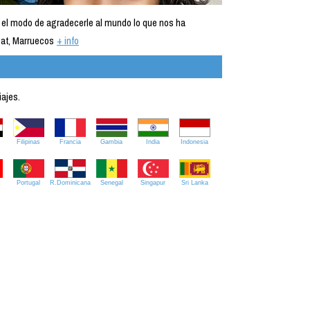
 el modo de agradecerle al mundo lo que nos ha
at, Marruecos
+ info
iajes.
Filipinas
Francia
Gambia
India
Indonesia
Portugal
R.Dominicana
Senegal
Singapur
Sri Lanka