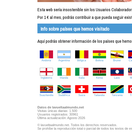
Esta web sería insostenible sin los Usuarios Colaborador
Por 1 € al mes, podrás contribuir a que pueda seguir exist
Info sobre países que hemos visitado
Aquí podrás obtener información de los países que hemos 
Andorra
Argentina
Bélgica
Bolivia
Brunei
C
Inglaterra
Irlanda
Italia
Kenia
Laos
M
Suazilandia
Sudáfrica
Suiza
Tailandia
Tanzania
T
Datos de lavueltaalmundo.net
Visitas únicas diarias: 1.500
Usuarios registrados: 30961
Última actualización: Agosto 2026
© lavueltaalmundo.net. Todos los derechos reservados.
Se prohíbe la reproducción total o parcial de todos los textos de es