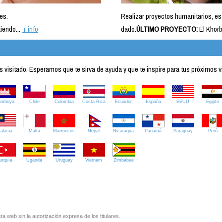
es.
Realizar proyectos humanitarios, es
iendo...
+ info
dado.
ÚLTIMO PROYECTO:
El Khorb
visitado. Esperamos que te sirva de ayuda y que te inspire para tus próximos v
amboya
Chile
Colombia
Costa Rica
Ecuador
España
EEUU
Egipto
alasia
Malta
Marruecos
Nepal
Nicaragua
Panamá
Paraguay
Perú
urquía
Uganda
Uruguay
Vietnam
Zimbabue
ta web sin la autorización expresa de los titulares.