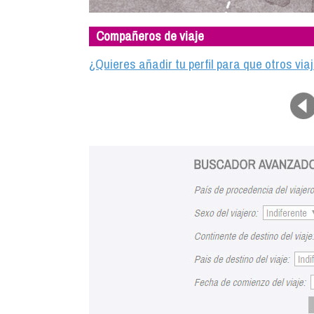
Compañeros de viaje
¿Quieres añadir tu perfil para que otros vi