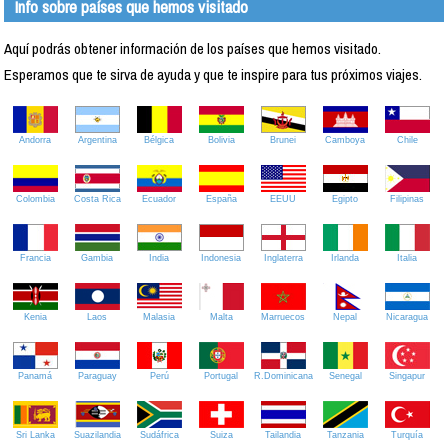
Info sobre países que hemos visitado
Aquí podrás obtener información de los países que hemos visitado.
Esperamos que te sirva de ayuda y que te inspire para tus próximos viajes.
Andorra
Argentina
Bélgica
Bolivia
Brunei
Camboya
Chile
Colombia
Costa Rica
Ecuador
España
EEUU
Egipto
Filipinas
Francia
Gambia
India
Indonesia
Inglaterra
Irlanda
Italia
Kenia
Laos
Malasia
Malta
Marruecos
Nepal
Nicaragua
Panamá
Paraguay
Perú
Portugal
R.Dominicana
Senegal
Singapur
Sri Lanka
Suazilandia
Sudáfrica
Suiza
Tailandia
Tanzania
Turquía