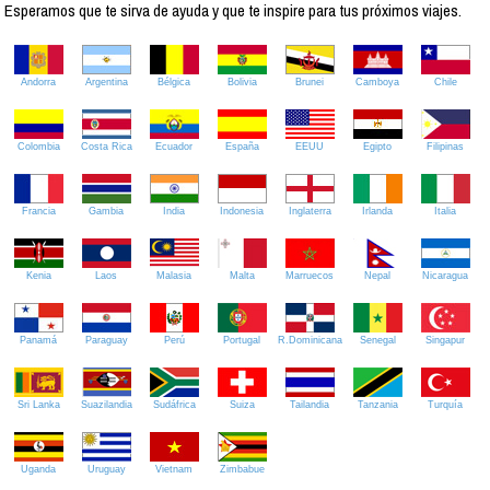
Esperamos que te sirva de ayuda y que te inspire para tus próximos viajes.
Andorra
Argentina
Bélgica
Bolivia
Brunei
Camboya
Chile
Colombia
Costa Rica
Ecuador
España
EEUU
Egipto
Filipinas
Francia
Gambia
India
Indonesia
Inglaterra
Irlanda
Italia
Kenia
Laos
Malasia
Malta
Marruecos
Nepal
Nicaragua
Panamá
Paraguay
Perú
Portugal
R.Dominicana
Senegal
Singapur
Sri Lanka
Suazilandia
Sudáfrica
Suiza
Tailandia
Tanzania
Turquía
Uganda
Uruguay
Vietnam
Zimbabue