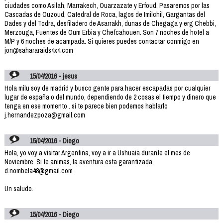
ciudades como Asilah, Marrakech, Ouarzazate y Erfoud. Pasaremos por las
Cascadas de Ouzoud, Catedral de Roca, lagos de Imilchil, Gargantas del
Dades y del Todra, desfiladero de Asarrakh, dunas de Chegaga y erg Chebbi,
Merzouga, Fuentes de Oum Erbia y Chefcahouen. Son 7 noches de hotel a
M/P y 6 noches de acampada. Si quieres puedes contactar conmigo en
jon@sahararaids4x4.com
15/04/2016 - jesus
Hola milu soy de madrid y busco gente para hacer escapadas por cualquier
lugar de españa o del mundo, dependiendo de 2 cosas el tiempo y dinero que
tenga en ese momento . si te parece bien podemos hablarlo
j.hernandezpoza@gmail.com
15/04/2016 - Diego
Hola, yo voy a visitar Argentina, voy a ir a Ushuaia durante el mes de
Noviembre. Si te animas, la aventura esta garantizada.
d.nombela48@gmail.com
Un saludo.
15/04/2016 - Diego