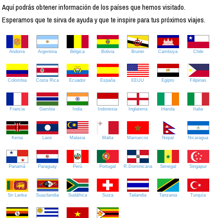
Aquí podrás obtener información de los países que hemos visitado.
Esperamos que te sirva de ayuda y que te inspire para tus próximos viajes.
Andorra
Argentina
Bélgica
Bolivia
Brunei
Camboya
Chile
Colombia
Costa Rica
Ecuador
España
EEUU
Egipto
Filipinas
Francia
Gambia
India
Indonesia
Inglaterra
Irlanda
Italia
Kenia
Laos
Malasia
Malta
Marruecos
Nepal
Nicaragua
Panamá
Paraguay
Perú
Portugal
R.Dominicana
Senegal
Singapur
Sri Lanka
Suazilandia
Sudáfrica
Suiza
Tailandia
Tanzania
Turquía