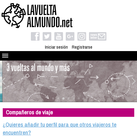
Iniciar sesión
Registrarse
Quienes somos
El proyecto
Blog
Viaja con nosotros
Camino solidario
Compañeros de viaje
Libros
Club de viajes
¿Quieres añadir tu perfil para que otros viajeros te
Compañeros de viaje
encuentren?