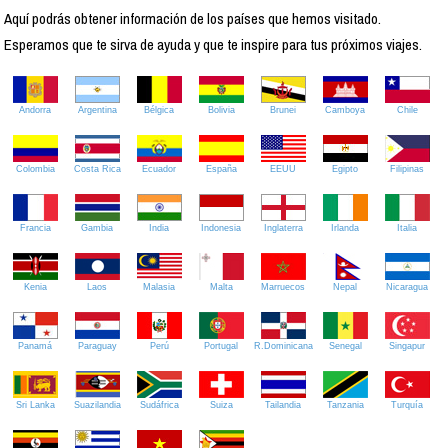
Aquí podrás obtener información de los países que hemos visitado.
Esperamos que te sirva de ayuda y que te inspire para tus próximos viajes.
Andorra
Argentina
Bélgica
Bolivia
Brunei
Camboya
Chile
Colombia
Costa Rica
Ecuador
España
EEUU
Egipto
Filipinas
Francia
Gambia
India
Indonesia
Inglaterra
Irlanda
Italia
Kenia
Laos
Malasia
Malta
Marruecos
Nepal
Nicaragua
Panamá
Paraguay
Perú
Portugal
R.Dominicana
Senegal
Singapur
Sri Lanka
Suazilandia
Sudáfrica
Suiza
Tailandia
Tanzania
Turquía