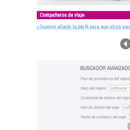
Compañeros de viaje
¿Quieres añadir tu perfil para que otros vi