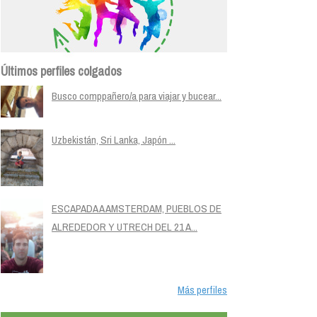
Últimos perfiles colgados
Busco comppañero/a para viajar y bucear...
Uzbekistán, Sri Lanka, Japón ...
ESCAPADA A AMSTERDAM, PUEBLOS DE
ALREDEDOR Y UTRECH DEL 21 A...
Más perfiles