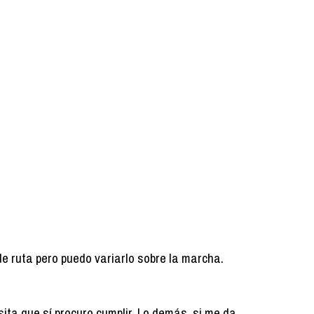
de ruta pero puedo variarlo sobre la marcha.
ita que sí procuro cumplir. Lo demás, si me da