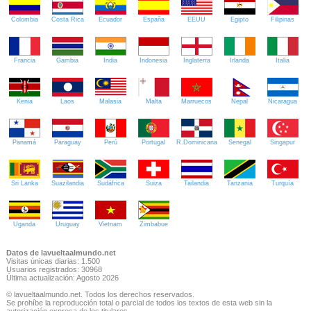
Colombia
Costa Rica
Ecuador
España
EEUU
Egipto
Filipinas
Francia
Gambia
India
Indonesia
Inglaterra
Irlanda
Italia
Kenia
Laos
Malasia
Malta
Marruecos
Nepal
Nicaragua
Panamá
Paraguay
Perú
Portugal
R.Dominicana
Senegal
Singapur
Sri Lanka
Suazilandia
Sudáfrica
Suiza
Tailandia
Tanzania
Turquía
Uganda
Uruguay
Vietnam
Zimbabue
Datos de lavueltaalmundo.net
Visitas únicas diarias: 1.500
Usuarios registrados: 30968
Última actualización: Agosto 2026
© lavueltaalmundo.net. Todos los derechos reservados.
Se prohíbe la reproducción total o parcial de todos los textos de esta web sin la