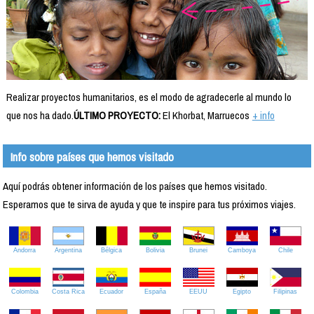
Realizar proyectos humanitarios, es el modo de agradecerle al mundo lo
que nos ha dado.
ÚLTIMO PROYECTO:
El Khorbat, Marruecos
+ info
Info sobre países que hemos visitado
Aquí podrás obtener información de los países que hemos visitado.
Esperamos que te sirva de ayuda y que te inspire para tus próximos viajes.
Andorra
Argentina
Bélgica
Bolivia
Brunei
Camboya
Chile
Colombia
Costa Rica
Ecuador
España
EEUU
Egipto
Filipinas