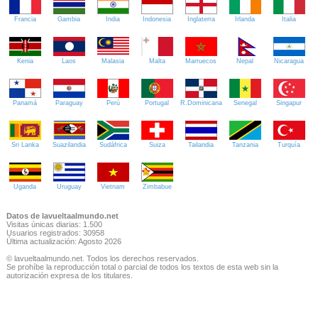
Francia
Gambia
India
Indonesia
Inglaterra
Irlanda
Italia
Kenia
Laos
Malasia
Malta
Marruecos
Nepal
Nicaragua
Panamá
Paraguay
Perú
Portugal
R.Dominicana
Senegal
Singapur
Sri Lanka
Suazilandia
Sudáfrica
Suiza
Tailandia
Tanzania
Turquía
Uganda
Uruguay
Vietnam
Zimbabue
Datos de lavueltaalmundo.net
Visitas únicas diarias: 1.500
Usuarios registrados: 30958
Última actualización: Agosto 2026
© lavueltaalmundo.net. Todos los derechos reservados.
Se prohíbe la reproducción total o parcial de todos los textos de esta web sin la
autorización expresa de los titulares.