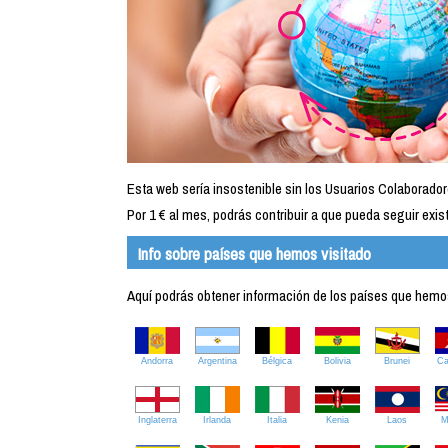
Esta web sería insostenible sin los Usuarios Colaborador
Por 1 € al mes, podrás contribuir a que pueda seguir exist
Info sobre países que hemos visitado
Aquí podrás obtener información de los países que hemos 
Andorra
Argentina
Bélgica
Bolivia
Brunei
C
Inglaterra
Irlanda
Italia
Kenia
Laos
M