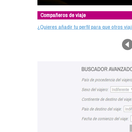
Compañeros de viaje
¿Quieres añadir tu perfil para que otros vi