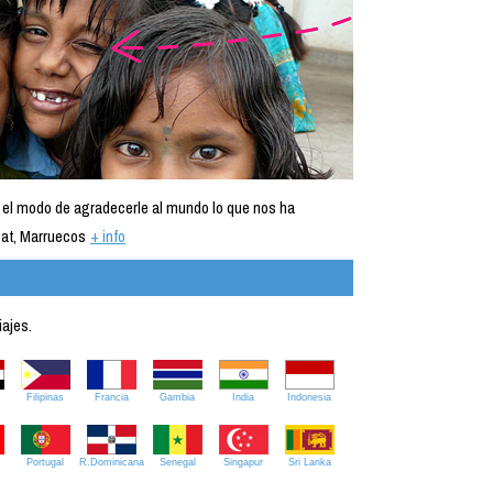
 el modo de agradecerle al mundo lo que nos ha
at, Marruecos
+ info
iajes.
Filipinas
Francia
Gambia
India
Indonesia
Portugal
R.Dominicana
Senegal
Singapur
Sri Lanka