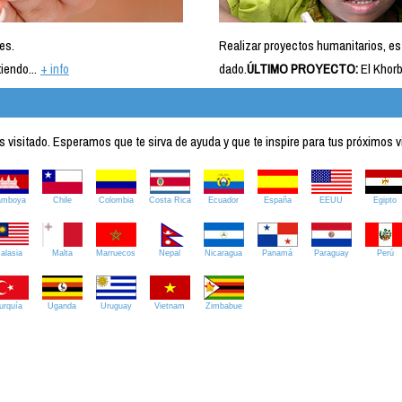
es.
Realizar proyectos humanitarios, es
iendo...
+ info
dado.
ÚLTIMO PROYECTO:
El Khorb
visitado. Esperamos que te sirva de ayuda y que te inspire para tus próximos v
amboya
Chile
Colombia
Costa Rica
Ecuador
España
EEUU
Egipto
alasia
Malta
Marruecos
Nepal
Nicaragua
Panamá
Paraguay
Perú
urquía
Uganda
Uruguay
Vietnam
Zimbabue