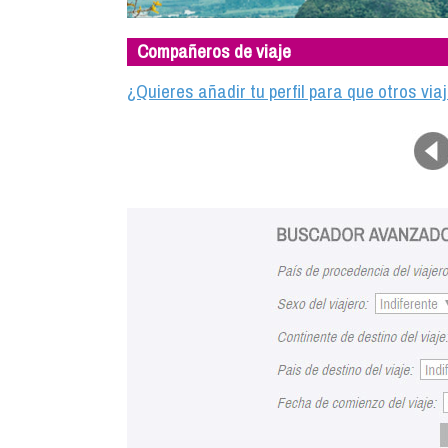
Compañeros de viaje
¿Quieres añadir tu perfil para que otros vi