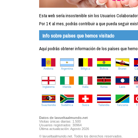
Esta web sería insostenible sin los Usuarios Colaborador
Por 1 € al mes, podrás contribuir a que pueda seguir exist
Info sobre países que hemos visitado
Aquí podrás obtener información de los países que hemos 
Andorra
Argentina
Bélgica
Bolivia
Brunei
C
Inglaterra
Irlanda
Italia
Kenia
Laos
M
Suazilandia
Sudáfrica
Suiza
Tailandia
Tanzania
T
Datos de lavueltaalmundo.net
Visitas únicas diarias: 1.500
Usuarios registrados: 30964
Última actualización: Agosto 2026
© lavueltaalmundo.net. Todos los derechos reservados.