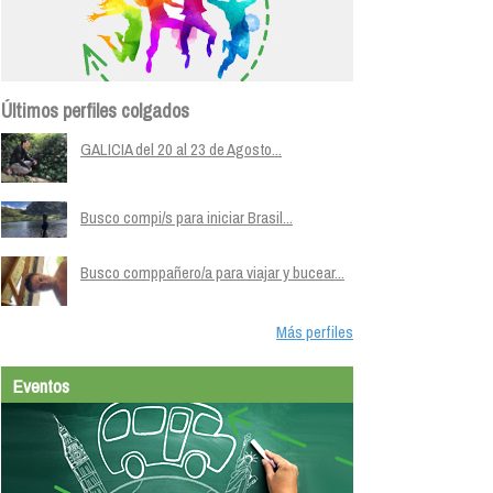
Últimos perfiles colgados
GALICIA del 20 al 23 de Agosto...
Busco compi/s para iniciar Brasil...
Busco comppañero/a para viajar y bucear...
Más perfiles
Eventos