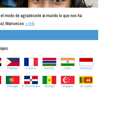
 el modo de agradecerle al mundo lo que nos ha
at, Marruecos
+ info
iajes.
Filipinas
Francia
Gambia
India
Indonesia
Portugal
R.Dominicana
Senegal
Singapur
Sri Lanka