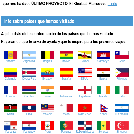
que nos ha dado.
ÚLTIMO PROYECTO:
El Khorbat, Marruecos
+ info
Info sobre países que hemos visitado
Aquí podrás obtener información de los países que hemos visitado.
Esperamos que te sirva de ayuda y que te inspire para tus próximos viajes.
Andorra
Argentina
Bélgica
Bolivia
Brunei
Camboya
Chile
Colombia
Costa Rica
Ecuador
España
EEUU
Egipto
Filipinas
Francia
Gambia
India
Indonesia
Inglaterra
Irlanda
Italia
Kenia
Laos
Malasia
Malta
Marruecos
Nepal
Nicaragua
Panamá
Paraguay
Perú
Portugal
R.Dominicana
Senegal
Singapur