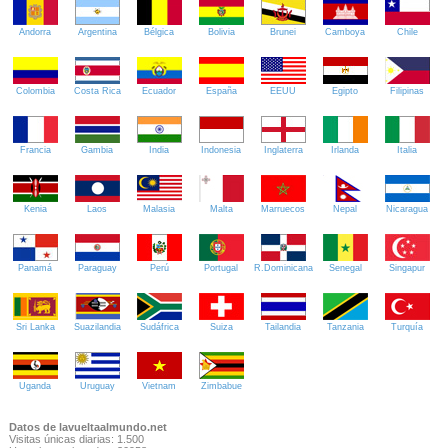
Andorra
Argentina
Bélgica
Bolivia
Brunei
Camboya
Chile
Colombia
Costa Rica
Ecuador
España
EEUU
Egipto
Filipinas
Francia
Gambia
India
Indonesia
Inglaterra
Irlanda
Italia
Kenia
Laos
Malasia
Malta
Marruecos
Nepal
Nicaragua
Panamá
Paraguay
Perú
Portugal
R.Dominicana
Senegal
Singapur
Sri Lanka
Suazilandia
Sudáfrica
Suiza
Tailandia
Tanzania
Turquía
Uganda
Uruguay
Vietnam
Zimbabue
Datos de lavueltaalmundo.net
Visitas únicas diarias: 1.500