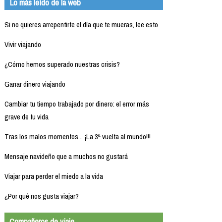
Lo más leído de la web
Si no quieres arrepentirte el día que te mueras, lee esto
Vivir viajando
¿Cómo hemos superado nuestras crisis?
Ganar dinero viajando
Cambiar tu tiempo trabajado por dinero: el error más
grave de tu vida
Tras los malos momentos... ¡La 3ª vuelta al mundo!!!
Mensaje navideño que a muchos no gustará
Viajar para perder el miedo a la vida
¿Por qué nos gusta viajar?
Compañeros de viaje