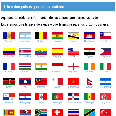
Info sobre países que hemos visitado
Aquí podrás obtener información de los países que hemos visitado.
Esperamos que te sirva de ayuda y que te inspire para tus próximos viajes.
Andorra
Argentina
Bélgica
Bolivia
Brunei
Camboya
Chile
Colombia
Costa Rica
Ecuador
España
EEUU
Egipto
Filipinas
Francia
Gambia
India
Indonesia
Inglaterra
Irlanda
Italia
Kenia
Laos
Malasia
Malta
Marruecos
Nepal
Nicaragua
Panamá
Paraguay
Perú
Portugal
R.Dominicana
Senegal
Singapur