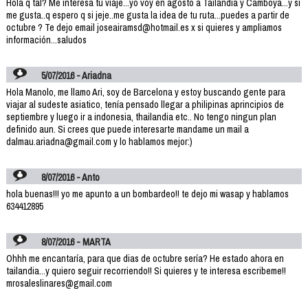
Hola q tal? Me interesa tu viaje...yo voy en agosto a Tailandia y Camboya...y si
me gusta..q espero q si jeje..me gusta la idea de tu ruta...puedes a partir de
octubre ? Te dejo email joseairamsd@hotmail.es x si quieres y ampliamos
información...saludos
5/07/2016 - Ariadna
Hola Manolo, me llamo Ari, soy de Barcelona y estoy buscando gente para
viajar al sudeste asiatico, tenía pensado llegar a philipinas aprincipios de
septiembre y luego ir a indonesia, thailandia etc.. No tengo ningun plan
definido aun. Si crees que puede interesarte mandame un mail a
dalmau.ariadna@gmail.com y lo hablamos mejor:)
8/07/2016 - Anto
hola buenas!!! yo me apunto a un bombardeo!! te dejo mi wasap y hablamos
634412895
8/07/2016 - MARTA
Ohhh me encantaría, para que dias de octubre sería? He estado ahora en
tailandia...y quiero seguir recorriendo!! Si quieres y te interesa escribeme!!
mrosaleslinares@gmail.com