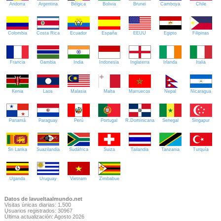
Andorra
Argentina
Bélgica
Bolivia
Brunei
Camboya
Chile
Colombia
Costa Rica
Ecuador
España
EEUU
Egipto
Filipinas
Francia
Gambia
India
Indonesia
Inglaterra
Irlanda
Italia
Kenia
Laos
Malasia
Malta
Marruecos
Nepal
Nicaragua
Panamá
Paraguay
Perú
Portugal
R.Dominicana
Senegal
Singapur
Sri Lanka
Suazilandia
Sudáfrica
Suiza
Tailandia
Tanzania
Turquía
Uganda
Uruguay
Vietnam
Zimbabue
Datos de lavueltaalmundo.net
Visitas únicas diarias: 1.500
Usuarios registrados: 30967
Última actualización: Agosto 2026