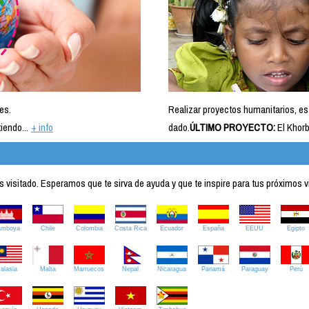
es.
Realizar proyectos humanitarios, es
iendo...
+ info
dado.
ÚLTIMO PROYECTO:
El Khorb
visitado. Esperamos que te sirva de ayuda y que te inspire para tus próximos v
amboya
Chile
Colombia
Costa Rica
Ecuador
España
EEUU
Egipto
alasia
Malta
Marruecos
Nepal
Nicaragua
Panamá
Paraguay
Perú