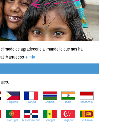
 el modo de agradecerle al mundo lo que nos ha
at, Marruecos
+ info
iajes.
Filipinas
Francia
Gambia
India
Indonesia
Portugal
R.Dominicana
Senegal
Singapur
Sri Lanka