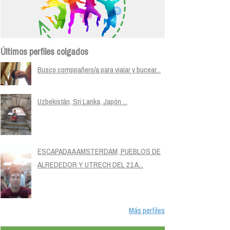
Últimos perfiles colgados
Busco comppañero/a para viajar y bucear...
Uzbekistán, Sri Lanka, Japón ...
ESCAPADA A AMSTERDAM, PUEBLOS DE
ALREDEDOR Y UTRECH DEL 21 A...
Más perfiles