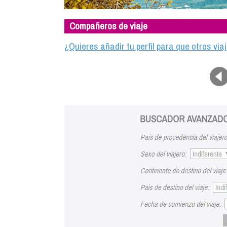
Compañeros de viaje
¿Quieres añadir tu perfil para que otros vi