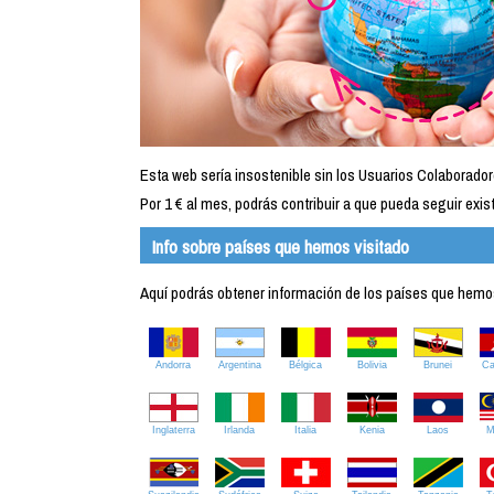
Esta web sería insostenible sin los Usuarios Colaborador
Por 1 € al mes, podrás contribuir a que pueda seguir exist
Info sobre países que hemos visitado
Aquí podrás obtener información de los países que hemos 
Andorra
Argentina
Bélgica
Bolivia
Brunei
C
Inglaterra
Irlanda
Italia
Kenia
Laos
M