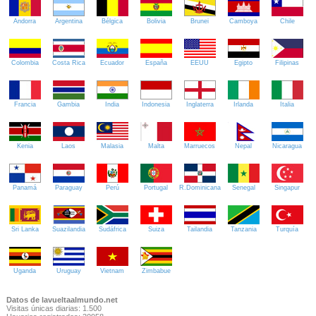
Andorra
Argentina
Bélgica
Bolivia
Brunei
Camboya
Chile
Colombia
Costa Rica
Ecuador
España
EEUU
Egipto
Filipinas
Francia
Gambia
India
Indonesia
Inglaterra
Irlanda
Italia
Kenia
Laos
Malasia
Malta
Marruecos
Nepal
Nicaragua
Panamá
Paraguay
Perú
Portugal
R.Dominicana
Senegal
Singapur
Sri Lanka
Suazilandia
Sudáfrica
Suiza
Tailandia
Tanzania
Turquía
Uganda
Uruguay
Vietnam
Zimbabue
Datos de lavueltaalmundo.net
Visitas únicas diarias: 1.500