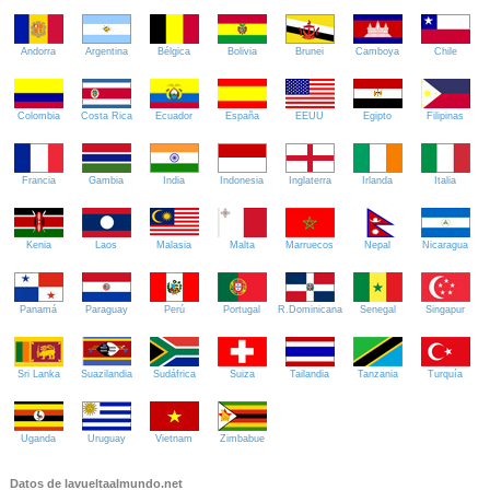
Andorra
Argentina
Bélgica
Bolivia
Brunei
Camboya
Chile
Colombia
Costa Rica
Ecuador
España
EEUU
Egipto
Filipinas
Francia
Gambia
India
Indonesia
Inglaterra
Irlanda
Italia
Kenia
Laos
Malasia
Malta
Marruecos
Nepal
Nicaragua
Panamá
Paraguay
Perú
Portugal
R.Dominicana
Senegal
Singapur
Sri Lanka
Suazilandia
Sudáfrica
Suiza
Tailandia
Tanzania
Turquía
Uganda
Uruguay
Vietnam
Zimbabue
Datos de lavueltaalmundo.net