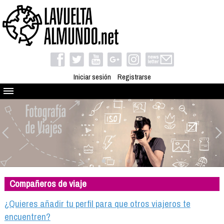
Iniciar sesión
Registrarse
Quienes somos
El proyecto
Blog
Viaja con nosotros
Camino solidario
Compañeros de viaje
Libros
Club de viajes
¿Quieres añadir tu perfil para que otros viajeros te
Compañeros de viaje
encuentren?