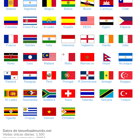
Andorra
Argentina
Bélgica
Bolivia
Brunei
Camboya
Chile
Colombia
Costa Rica
Ecuador
España
EEUU
Egipto
Filipinas
Francia
Gambia
India
Indonesia
Inglaterra
Irlanda
Italia
Kenia
Laos
Malasia
Malta
Marruecos
Nepal
Nicaragua
Panamá
Paraguay
Perú
Portugal
R.Dominicana
Senegal
Singapur
Sri Lanka
Suazilandia
Sudáfrica
Suiza
Tailandia
Tanzania
Turquía
Uganda
Uruguay
Vietnam
Zimbabue
Datos de lavueltaalmundo.net
Visitas únicas diarias: 1.500
Usuarios registrados: 30967