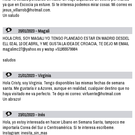
ya que en Escocia ya estuve. Si te interesa podemos mirar cosas. Mi correo es
jesus_villarrob@hotmail.com.
Un saludo
20/01/2023 - Magali
HOLA CRIS, SOY MAGALI YO TENGO PLANEADO ESTAR EN MADRID DESDEL
ELL 02 AL 10 DE ABRIL, Y ME GUSTA LA IDEA DE CROACIA, TE DEJO MI EMAIL
magalimc27@yahoo.es y watsp +51955579984
saludos
21/01/2023 - Virginia
Hola Cristy, soy Virginia. Tengo disponibles las mismas fechas de semana
santa. Me gustaría ir a Azores, aunque en realidad, cualquier destino que no
haya visitado me va perfecto. Te dejo mi correo: virfuente@hotmail.com
Un abrazo!
23/01/2023 - Inés
Hola, yo estoy interesada en hacer Líbano en Semana Santa, tampoco me
importaría Corea del Sur o Centroamérica. Si te interesa escríbeme.
Instagram: inesita_sin_mas