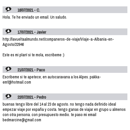
16/07/2021 - C.
Hola. Te he enviado un email. Un saludo.
17/07/2021 - Javier
http://lavueltaalmundo.net/companeros-de-viaje/Viaje-a-Albania-en-
Agosto/22946
Este es mi plan! si te mola, escribeme :)
21/07/2021 - Paco
Escribeme si te apetece, en autocaravana a los Alpes. pakka-
emf@hotmail.com
22/07/2021 - Pedro
buenas tengo libre del 14 al 23 de agosto. no tengo nada definido ideal
empezar viaje por españa y costa. tengo ganas de viajar en grupo u almenos
con otra persona. con presupuesto medio. te paso mi email
bedmarcine@gmail.com