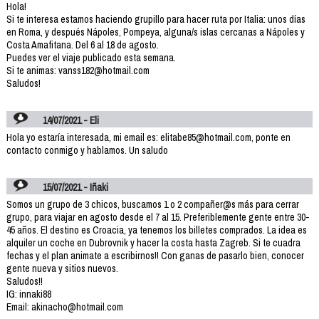
Hola!
Si te interesa estamos haciendo grupillo para hacer ruta por Italia: unos días
en Roma, y después Nápoles, Pompeya, alguna/s islas cercanas a Nápoles y
Costa Amafitana. Del 6 al 18 de agosto.
Puedes ver el viaje publicado esta semana.
Si te animas: vanss182@hotmail.com
Saludos!
14/07/2021 - Eli
Hola yo estaría interesada, mi email es: elitabe85@hotmail.com, ponte en
contacto conmigo y hablamos. Un saludo
15/07/2021 - Iñaki
Somos un grupo de 3 chicos, buscamos 1 o 2 compañer@s más para cerrar
grupo, para viajar en agosto desde el 7 al 15. Preferiblemente gente entre 30-
45 años. El destino es Croacia, ya tenemos los billetes comprados. La idea es
alquiler un coche en Dubrovnik y hacer la costa hasta Zagreb. Si te cuadra
fechas y el plan animate a escribirnos!! Con ganas de pasarlo bien, conocer
gente nueva y sitios nuevos.
Saludos!!
IG: innaki88
Email: akinacho@hotmail.com