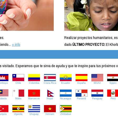
es.
Realizar proyectos humanitarios, es
iendo...
+ info
dado.
ÚLTIMO PROYECTO:
El Khorb
visitado. Esperamos que te sirva de ayuda y que te inspire para tus próximos v
amboya
Chile
Colombia
Costa Rica
Ecuador
España
EEUU
Egipto
alasia
Malta
Marruecos
Nepal
Nicaragua
Panamá
Paraguay
Perú
urquía
Uganda
Uruguay
Vietnam
Zimbabue