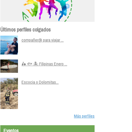
Últimos perfiles colgados
compañer@ para viajar ...
🛵 🐟 🏝️ Filipinas Enero ...
Escocia o Dolomitas...
Más perfiles
Eventos