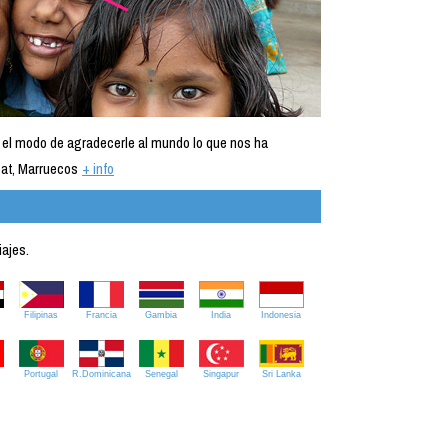
 el modo de agradecerle al mundo lo que nos ha
at, Marruecos
+ info
iajes.
Filipinas
Francia
Gambia
India
Indonesia
Portugal
R.Dominicana
Senegal
Singapur
Sri Lanka