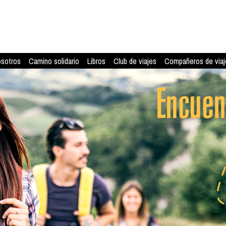
osotros
Camino solidario
Libros
Club de viajes
Compañeros de viaj