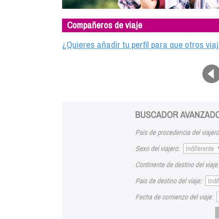
Compañeros de viaje
¿Quieres añadir tu perfil para que otros vi