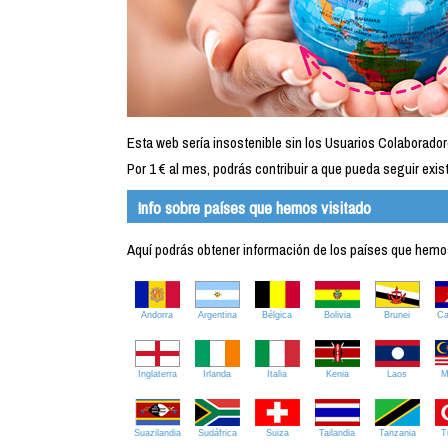
Esta web sería insostenible sin los Usuarios Colaborador
Por 1 € al mes, podrás contribuir a que pueda seguir exist
Info sobre países que hemos visitado
Aquí podrás obtener información de los países que hemos 
Andorra
Argentina
Bélgica
Bolivia
Brunei
C
Inglaterra
Irlanda
Italia
Kenia
Laos
M
Suazilandia
Sudáfrica
Suiza
Tailandia
Tanzania
T