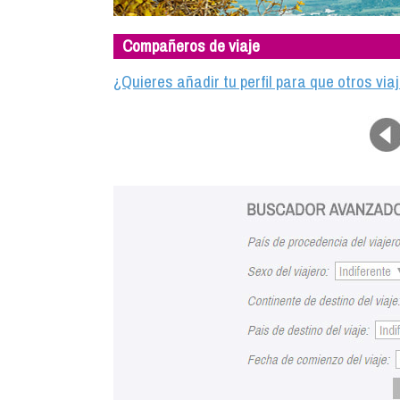
Compañeros de viaje
¿Quieres añadir tu perfil para que otros vi