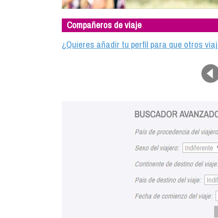
Compañeros de viaje
¿Quieres añadir tu perfil para que otros vi