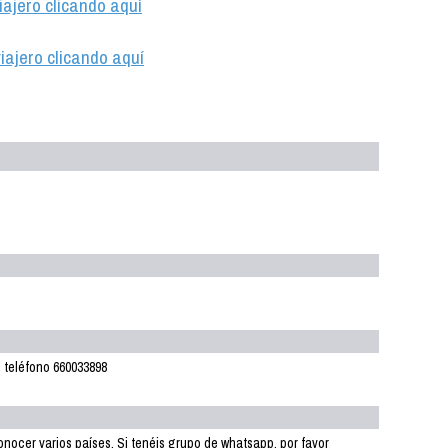
iajero clicando aquí
iajero clicando aquí
i teléfono 660033898
conocer varios países. Si tenéis grupo de whatsapp, por favor