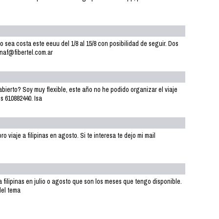
 sea costa este eeuu del 1/8 al 15/8 con posibilidad de seguir. Dos
anaf@fibertel.com.ar
abierto? Soy muy flexible, este año no he podido organizar el viaje
es 610882440. Isa
 viaje a filipinas en agosto. Si te interesa te dejo mi mail
a filipinas en julio o agosto que son los meses que tengo disponible.
del tema