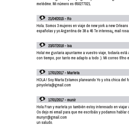
metédme. Mi número es 650277021.
21/04/2015 - Ro
Hola. Somos 3 mujeres en viaje de new york a new Orleans o
españolas y yo Argentina de 38 a 45 Te interesa¿ mail ros
23/07/2016 - Isa
Hola! me gustaria apuntarme a vuestro viaje, todavía está 
con tiempo, por tanto me adapto a todo :). Mi correo tlfno 
17/01/2017 - Marteta
HOLA ! Soy Marta Estamos planeando Yo y otra chica del foro
pinyoleta@gmail.com
17/01/2017 - munir
Hola Fran y marteta yo también estoy interesado en viajar 
Os dejo mi email para que me escribáis y podamos hablar 
munyrr@gmail.com
un saludo.