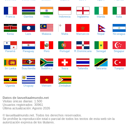
Francia
Gambia
India
Indonesia
Inglaterra
Irlanda
Italia
Kenia
Laos
Malasia
Malta
Marruecos
Nepal
Nicaragua
Panamá
Paraguay
Perú
Portugal
R.Dominicana
Senegal
Singapur
Sri Lanka
Suazilandia
Sudáfrica
Suiza
Tailandia
Tanzania
Turquía
Uganda
Uruguay
Vietnam
Zimbabue
Datos de lavueltaalmundo.net
Visitas únicas diarias: 1.500
Usuarios registrados: 30961
Última actualización: Agosto 2026
© lavueltaalmundo.net. Todos los derechos reservados.
Se prohíbe la reproducción total o parcial de todos los textos de esta web sin la
autorización expresa de los titulares.