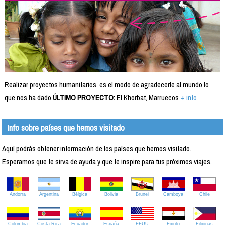
Realizar proyectos humanitarios, es el modo de agradecerle al mundo lo
que nos ha dado.
ÚLTIMO PROYECTO:
El Khorbat, Marruecos
+ info
Info sobre países que hemos visitado
Aquí podrás obtener información de los países que hemos visitado.
Esperamos que te sirva de ayuda y que te inspire para tus próximos viajes.
Andorra
Argentina
Bélgica
Bolivia
Brunei
Camboya
Chile
Colombia
Costa Rica
Ecuador
España
EEUU
Egipto
Filipinas