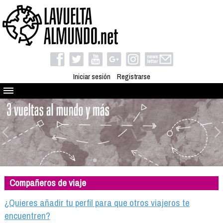
Iniciar sesión
Registrarse
Quienes somos
El proyecto
Blog
Viaja con nosotros
Camino solidario
Compañeros de viaje
Libros
Club de viajes
¿Quieres añadir tu perfil para que otros viajeros te
Compañeros de viaje
encuentren?