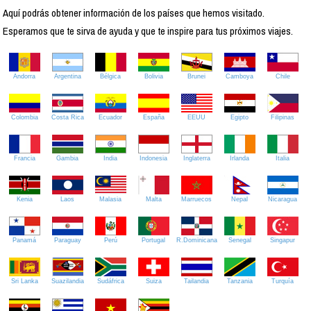
Aquí podrás obtener información de los países que hemos visitado.
Esperamos que te sirva de ayuda y que te inspire para tus próximos viajes.
Andorra
Argentina
Bélgica
Bolivia
Brunei
Camboya
Chile
Colombia
Costa Rica
Ecuador
España
EEUU
Egipto
Filipinas
Francia
Gambia
India
Indonesia
Inglaterra
Irlanda
Italia
Kenia
Laos
Malasia
Malta
Marruecos
Nepal
Nicaragua
Panamá
Paraguay
Perú
Portugal
R.Dominicana
Senegal
Singapur
Sri Lanka
Suazilandia
Sudáfrica
Suiza
Tailandia
Tanzania
Turquía