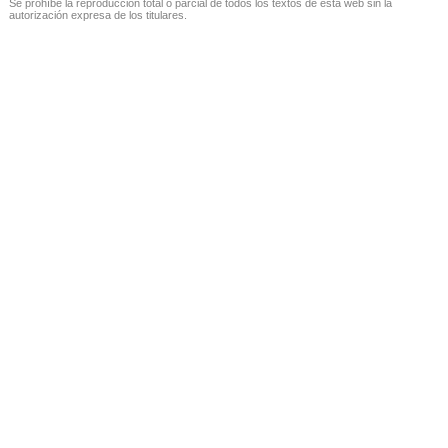
Se prohíbe la reproducción total o parcial de todos los textos de esta web sin la
autorización expresa de los titulares.