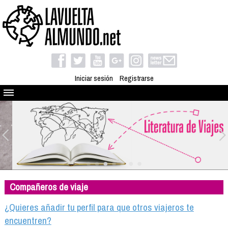
Iniciar sesión
Registrarse
Quienes somos
El proyecto
Blog
Viaja con nosotros
Camino solidario
Compañeros de viaje
Libros
Club de viajes
¿Quieres añadir tu perfil para que otros viajeros te
Compañeros de viaje
encuentren?