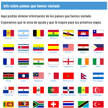
Info sobre países que hemos visitado
Aquí podrás obtener información de los países que hemos visitado.
Esperamos que te sirva de ayuda y que te inspire para tus próximos viajes.
Andorra
Argentina
Bélgica
Bolivia
Brunei
Camboya
Chile
Colombia
Costa Rica
Ecuador
España
EEUU
Egipto
Filipinas
Francia
Gambia
India
Indonesia
Inglaterra
Irlanda
Italia
Kenia
Laos
Malasia
Malta
Marruecos
Nepal
Nicaragua
Panamá
Paraguay
Perú
Portugal
R.Dominicana
Senegal
Singapur