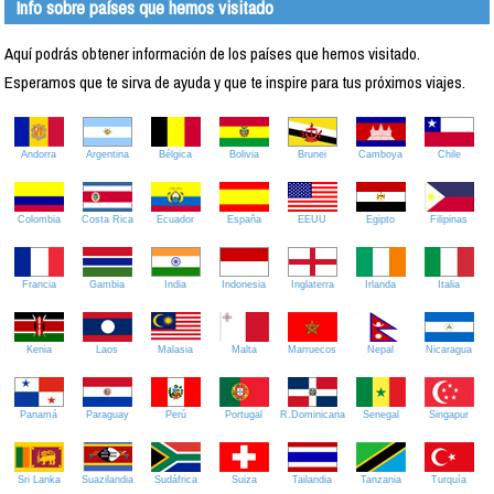
Info sobre países que hemos visitado
Aquí podrás obtener información de los países que hemos visitado.
Esperamos que te sirva de ayuda y que te inspire para tus próximos viajes.
Andorra
Argentina
Bélgica
Bolivia
Brunei
Camboya
Chile
Colombia
Costa Rica
Ecuador
España
EEUU
Egipto
Filipinas
Francia
Gambia
India
Indonesia
Inglaterra
Irlanda
Italia
Kenia
Laos
Malasia
Malta
Marruecos
Nepal
Nicaragua
Panamá
Paraguay
Perú
Portugal
R.Dominicana
Senegal
Singapur
Sri Lanka
Suazilandia
Sudáfrica
Suiza
Tailandia
Tanzania
Turquía