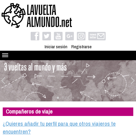
Iniciar sesión
Registrarse
Quienes somos
El proyecto
Blog
Viaja con nosotros
Camino solidario
Compañeros de viaje
Libros
Club de viajes
¿Quieres añadir tu perfil para que otros viajeros te
Compañeros de viaje
encuentren?