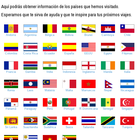
Aquí podrás obtener información de los países que hemos visitado.
Esperamos que te sirva de ayuda y que te inspire para tus próximos viajes.
Andorra
Argentina
Bélgica
Bolivia
Brunei
Camboya
Chile
Colombia
Costa Rica
Ecuador
España
EEUU
Egipto
Filipinas
Francia
Gambia
India
Indonesia
Inglaterra
Irlanda
Italia
Kenia
Laos
Malasia
Malta
Marruecos
Nepal
Nicaragua
Panamá
Paraguay
Perú
Portugal
R.Dominicana
Senegal
Singapur
Sri Lanka
Suazilandia
Sudáfrica
Suiza
Tailandia
Tanzania
Turquía