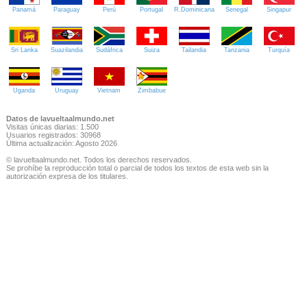
Panamá
Paraguay
Perú
Portugal
R.Dominicana
Senegal
Singapur
Sri Lanka
Suazilandia
Sudáfrica
Suiza
Tailandia
Tanzania
Turquía
Uganda
Uruguay
Vietnam
Zimbabue
Datos de lavueltaalmundo.net
Visitas únicas diarias: 1.500
Usuarios registrados: 30968
Última actualización: Agosto 2026
© lavueltaalmundo.net. Todos los derechos reservados.
Se prohíbe la reproducción total o parcial de todos los textos de esta web sin la
autorización expresa de los titulares.