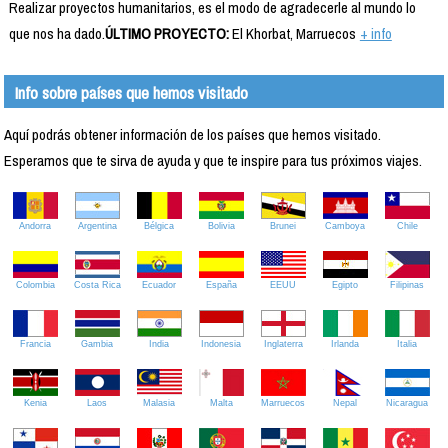
Realizar proyectos humanitarios, es el modo de agradecerle al mundo lo
que nos ha dado.
ÚLTIMO PROYECTO:
El Khorbat, Marruecos
+ info
Info sobre países que hemos visitado
Aquí podrás obtener información de los países que hemos visitado.
Esperamos que te sirva de ayuda y que te inspire para tus próximos viajes.
Andorra
Argentina
Bélgica
Bolivia
Brunei
Camboya
Chile
Colombia
Costa Rica
Ecuador
España
EEUU
Egipto
Filipinas
Francia
Gambia
India
Indonesia
Inglaterra
Irlanda
Italia
Kenia
Laos
Malasia
Malta
Marruecos
Nepal
Nicaragua