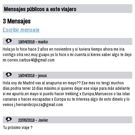
Mensajes públicos a este viajero
3 Mensajes
Escribir mensaje
19/04/2018 - marko
Hola;yo lo hice hace 2 años en noviembre y si tuviera tiempo ahora me iria
contigo otra vez.muy guapo.yo lo hice x mi cuenta.si kieres saber algo te dejo
mi correo.carbus40@gmail.com
19/04/2018 - jesus
Hola soy de Madrid vas al anapurna en mayo?? Ese mes no tengi muchos
días.podria tener 10 días máximo,si quieres dejar ese viaje para más adelante
si me apunto,en mayo si puedo hacer trekking x Europa,Marruecos o las islas
canarias o haces escapadas x Europa su te interesa algo de esto dimelo y lo
vemos j.hernandezpoza@gmail.com
22/05/2018 - Javier
Tu próximo viaje ?