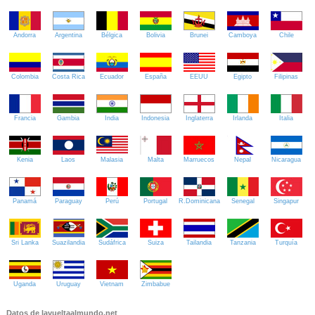
Andorra
Argentina
Bélgica
Bolivia
Brunei
Camboya
Chile
Colombia
Costa Rica
Ecuador
España
EEUU
Egipto
Filipinas
Francia
Gambia
India
Indonesia
Inglaterra
Irlanda
Italia
Kenia
Laos
Malasia
Malta
Marruecos
Nepal
Nicaragua
Panamá
Paraguay
Perú
Portugal
R.Dominicana
Senegal
Singapur
Sri Lanka
Suazilandia
Sudáfrica
Suiza
Tailandia
Tanzania
Turquía
Uganda
Uruguay
Vietnam
Zimbabue
Datos de lavueltaalmundo.net