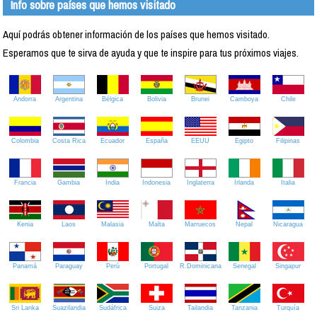
Info sobre países que hemos visitado
Aquí podrás obtener información de los países que hemos visitado.
Esperamos que te sirva de ayuda y que te inspire para tus próximos viajes.
Andorra
Argentina
Bélgica
Bolivia
Brunei
Camboya
Chile
Colombia
Costa Rica
Ecuador
España
EEUU
Egipto
Filipinas
Francia
Gambia
India
Indonesia
Inglaterra
Irlanda
Italia
Kenia
Laos
Malasia
Malta
Marruecos
Nepal
Nicaragua
Panamá
Paraguay
Perú
Portugal
R.Dominicana
Senegal
Singapur
Sri Lanka
Suazilandia
Sudáfrica
Suiza
Tailandia
Tanzania
Turquía