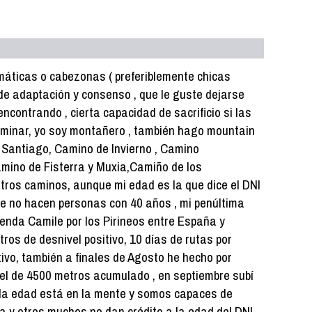
áticas o cabezonas ( preferiblemente chicas
de adaptación y consenso , que le guste dejarse
encontrando , cierta capacidad de sacrificio si las
caminar, yo soy montañero , también hago mountain
e Santiago, Camino de Invierno , Camino
mino de Fisterra y Muxia,Camiño de los
tros caminos, aunque mi edad es la que dice el DNI
que no hacen personas con 40 años , mi penúltima
enda Camile por los Pirineos entre España y
ros de desnivel positivo, 10 días de rutas por
ativo, también a finales de Agosto he hecho por
vel de 4500 metros acumulado , en septiembre subí
,la edad está en la mente y somos capaces de
 y otros muchos no dan crédito a la edad del DNI ,