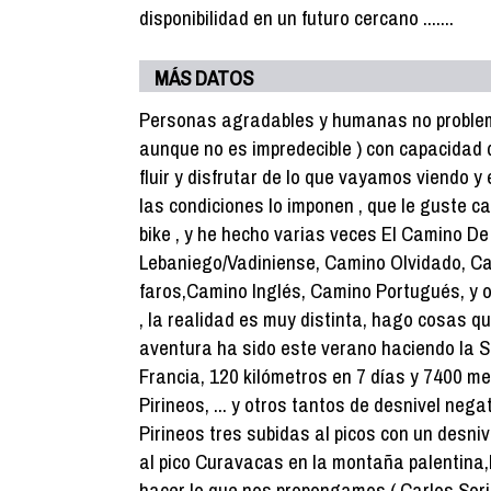
disponibilidad en un futuro cercano .......
MÁS DATOS
Personas agradables y humanas no problem
aunque no es impredecible ) con capacidad 
fluir y disfrutar de lo que vayamos viendo y 
las condiciones lo imponen , que le guste 
bike , y he hecho varias veces El Camino D
Lebaniego/Vadiniense, Camino Olvidado, Ca
faros,Camino Inglés, Camino Portugués, y o
, la realidad es muy distinta, hago cosas 
aventura ha sido este verano haciendo la S
Francia, 120 kilómetros en 7 días y 7400 met
Pirineos, ... y otros tantos de desnivel neg
Pirineos tres subidas al picos con un desni
al pico Curavacas en la montaña palentina
hacer lo que nos propongamos ( Carlos Soria