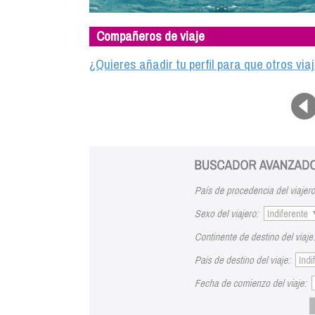
Compañeros de viaje
¿Quieres añadir tu perfil para que otros vi