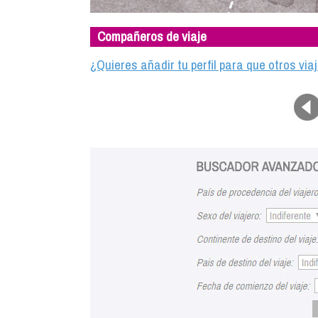
Compañeros de viaje
¿Quieres añadir tu perfil para que otros vi