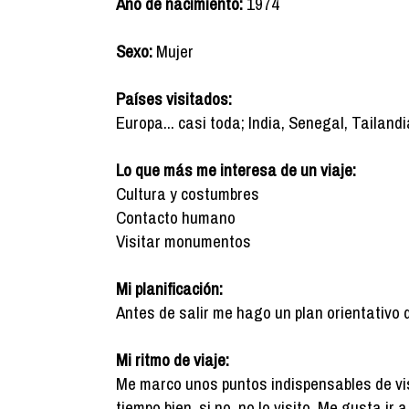
Año de nacimiento:
1974
Sexo:
Mujer
Países visitados:
Europa... casi toda; India, Senegal, Tailandi
Lo que más me interesa de un viaje:
Cultura y costumbres
Contacto humano
Visitar monumentos
Mi planificación:
Antes de salir me hago un plan orientativo 
Mi ritmo de viaje:
Me marco unos puntos indispensables de vis
tiempo bien, si no, no lo visito. Me gusta ir