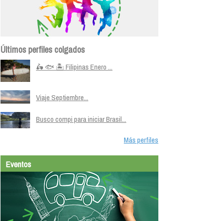
Últimos perfiles colgados
🛵 🐟 🏝️ Filipinas Enero ...
Viaje Septiembre...
Busco compi para iniciar Brasil...
Más perfiles
Eventos