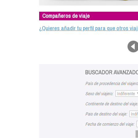
Compañeros de viaje
¿Quieres añadir tu perfil para que otros vi