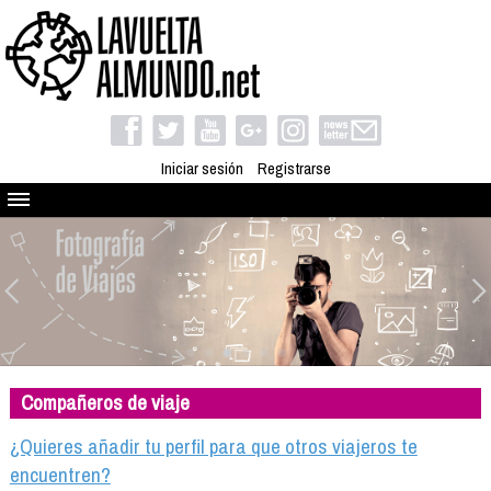
Iniciar sesión
Registrarse
Quienes somos
El proyecto
Blog
Viaja con nosotros
Camino solidario
Compañeros de viaje
Libros
Club de viajes
¿Quieres añadir tu perfil para que otros viajeros te
Compañeros de viaje
encuentren?