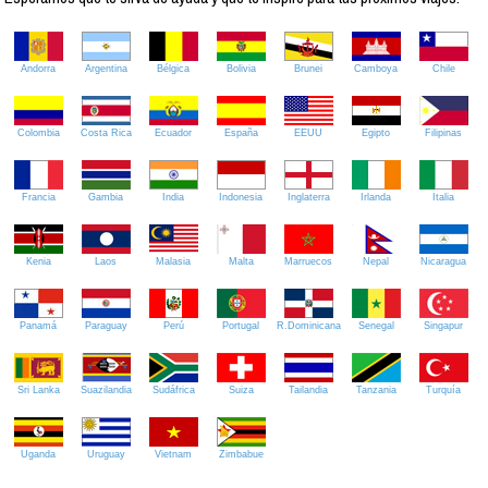
Andorra
Argentina
Bélgica
Bolivia
Brunei
Camboya
Chile
Colombia
Costa Rica
Ecuador
España
EEUU
Egipto
Filipinas
Francia
Gambia
India
Indonesia
Inglaterra
Irlanda
Italia
Kenia
Laos
Malasia
Malta
Marruecos
Nepal
Nicaragua
Panamá
Paraguay
Perú
Portugal
R.Dominicana
Senegal
Singapur
Sri Lanka
Suazilandia
Sudáfrica
Suiza
Tailandia
Tanzania
Turquía
Uganda
Uruguay
Vietnam
Zimbabue