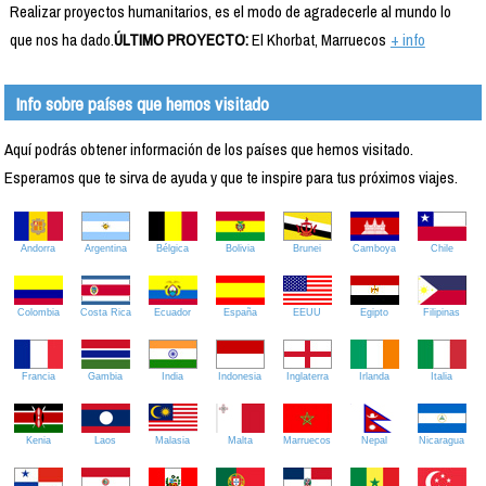
Realizar proyectos humanitarios, es el modo de agradecerle al mundo lo
que nos ha dado.
ÚLTIMO PROYECTO:
El Khorbat, Marruecos
+ info
Info sobre países que hemos visitado
Aquí podrás obtener información de los países que hemos visitado.
Esperamos que te sirva de ayuda y que te inspire para tus próximos viajes.
Andorra
Argentina
Bélgica
Bolivia
Brunei
Camboya
Chile
Colombia
Costa Rica
Ecuador
España
EEUU
Egipto
Filipinas
Francia
Gambia
India
Indonesia
Inglaterra
Irlanda
Italia
Kenia
Laos
Malasia
Malta
Marruecos
Nepal
Nicaragua