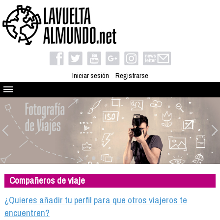
Iniciar sesión
Registrarse
Quienes somos
El proyecto
Blog
Viaja con nosotros
Camino solidario
Compañeros de viaje
Libros
Club de viajes
¿Quieres añadir tu perfil para que otros viajeros te
Compañeros de viaje
encuentren?