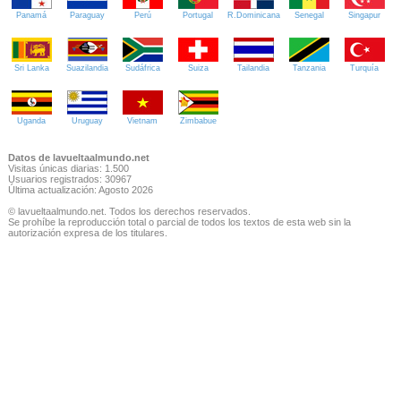
Panamá
Paraguay
Perú
Portugal
R.Dominicana
Senegal
Singapur
Sri Lanka
Suazilandia
Sudáfrica
Suiza
Tailandia
Tanzania
Turquía
Uganda
Uruguay
Vietnam
Zimbabue
Datos de lavueltaalmundo.net
Visitas únicas diarias: 1.500
Usuarios registrados: 30967
Última actualización: Agosto 2026
© lavueltaalmundo.net. Todos los derechos reservados.
Se prohíbe la reproducción total o parcial de todos los textos de esta web sin la
autorización expresa de los titulares.