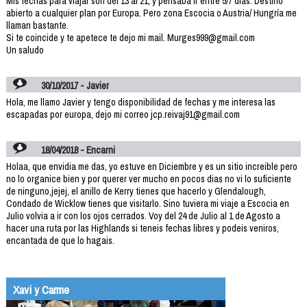
Mis fechas para viajar son del 13 al 21, y pensaba ir entre 5/7 días. Destino
abierto a cualquier plan por Europa. Pero zona Escocia o Austria/ Hungría me
llaman bastante.
Si te coincide y te apetece te dejo mi mail. Murges999@gmail.com
Un saludo
30/10/2017 - Javier
Hola, me llamo Javier y tengo disponibilidad de fechas y me interesa las
escapadas por europa, dejo mi correo jcp.reivaj91@gmail.com
18/04/2018 - Encarni
Holaa, que envidia me das, yo estuve en Diciembre y es un sitio increible pero
no lo organice bien y por querer ver mucho en pocos dias no vi lo suficiente
de ninguno,jejej, el anillo de Kerry tienes que hacerlo y Glendalough,
Condado de Wicklow tienes que visitarlo. Sino tuviera mi viaje a Escocia en
Julio volvia a ir con los ojos cerrados. Voy del 24 de Julio al 1 de Agosto a
hacer una ruta por las Highlands si teneis fechas libres y podeis veniros,
encantada de que lo hagais.
Xavi y Carme