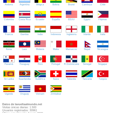
Andorra
Argentina
Bélgica
Bolivia
Brunei
Camboya
Chile
Colombia
Costa Rica
Ecuador
España
EEUU
Egipto
Filipinas
Francia
Gambia
India
Indonesia
Inglaterra
Irlanda
Italia
Kenia
Laos
Malasia
Malta
Marruecos
Nepal
Nicaragua
Panamá
Paraguay
Perú
Portugal
R.Dominicana
Senegal
Singapur
Sri Lanka
Suazilandia
Sudáfrica
Suiza
Tailandia
Tanzania
Turquía
Uganda
Uruguay
Vietnam
Zimbabue
Datos de lavueltaalmundo.net
Visitas únicas diarias: 1.500
Usuarios registrados: 30961