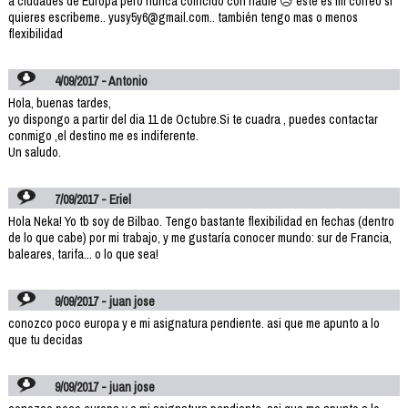
a ciudades de Europa pero nunca coincido con nadie 😥 este es mi correo si
quieres escribeme.. yusy5y6@gmail.com.. también tengo mas o menos
flexibilidad
4/09/2017 - Antonio
Hola, buenas tardes,
yo dispongo a partir del dia 11 de Octubre.Si te cuadra , puedes contactar
conmigo ,el destino me es indiferente.
Un saludo.
7/09/2017 - Eriel
Hola Neka! Yo tb soy de Bilbao. Tengo bastante flexibilidad en fechas (dentro
de lo que cabe) por mi trabajo, y me gustaría conocer mundo: sur de Francia,
baleares, tarifa... o lo que sea!
9/09/2017 - juan jose
conozco poco europa y e mi asignatura pendiente. asi que me apunto a lo
que tu decidas
9/09/2017 - juan jose