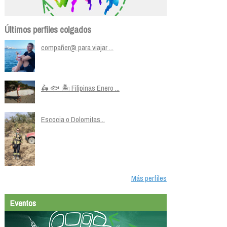
Últimos perfiles colgados
compañer@ para viajar ...
🛵 🐟 🏝️ Filipinas Enero ...
Escocia o Dolomitas...
Más perfiles
Eventos