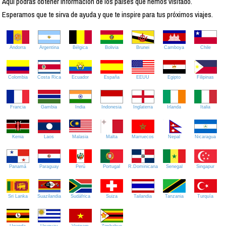
Aquí podrás obtener información de los países que hemos visitado.
Esperamos que te sirva de ayuda y que te inspire para tus próximos viajes.
Andorra
Argentina
Bélgica
Bolivia
Brunei
Camboya
Chile
Colombia
Costa Rica
Ecuador
España
EEUU
Egipto
Filipinas
Francia
Gambia
India
Indonesia
Inglaterra
Irlanda
Italia
Kenia
Laos
Malasia
Malta
Marruecos
Nepal
Nicaragua
Panamá
Paraguay
Perú
Portugal
R.Dominicana
Senegal
Singapur
Sri Lanka
Suazilandia
Sudáfrica
Suiza
Tailandia
Tanzania
Turquía