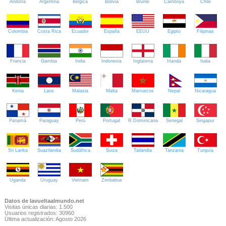
Andorra
Argentina
Bélgica
Bolivia
Brunei
Camboya
Chile
Colombia
Costa Rica
Ecuador
España
EEUU
Egipto
Filipinas
Francia
Gambia
India
Indonesia
Inglaterra
Irlanda
Italia
Kenia
Laos
Malasia
Malta
Marruecos
Nepal
Nicaragua
Panamá
Paraguay
Perú
Portugal
R.Dominicana
Senegal
Singapur
Sri Lanka
Suazilandia
Sudáfrica
Suiza
Tailandia
Tanzania
Turquía
Uganda
Uruguay
Vietnam
Zimbabue
Datos de lavueltaalmundo.net
Visitas únicas diarias: 1.500
Usuarios registrados: 30960
Última actualización: Agosto 2026