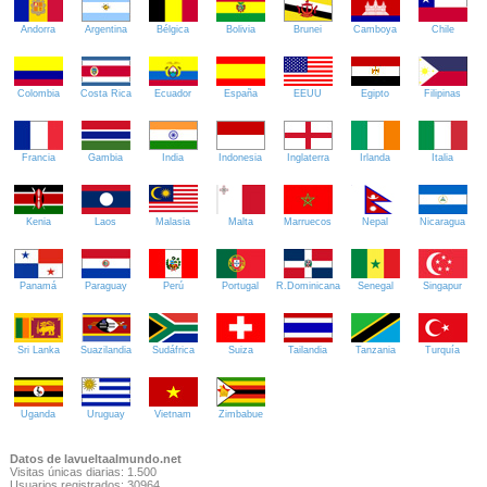
Andorra
Argentina
Bélgica
Bolivia
Brunei
Camboya
Chile
Colombia
Costa Rica
Ecuador
España
EEUU
Egipto
Filipinas
Francia
Gambia
India
Indonesia
Inglaterra
Irlanda
Italia
Kenia
Laos
Malasia
Malta
Marruecos
Nepal
Nicaragua
Panamá
Paraguay
Perú
Portugal
R.Dominicana
Senegal
Singapur
Sri Lanka
Suazilandia
Sudáfrica
Suiza
Tailandia
Tanzania
Turquía
Uganda
Uruguay
Vietnam
Zimbabue
Datos de lavueltaalmundo.net
Visitas únicas diarias: 1.500
Usuarios registrados: 30964