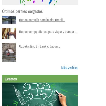
Últimos perfiles colgados
Busco compi/s para iniciar Brasil...
Busco comppañero/a para viajar y bucear...
Uzbekistán, Sri Lanka, Japón ...
Más perfiles
Eventos