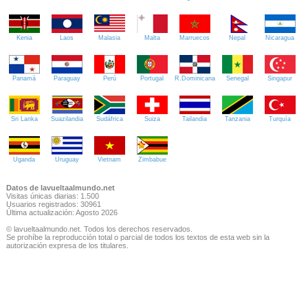
Kenia
Laos
Malasia
Malta
Marruecos
Nepal
Nicaragua
Panamá
Paraguay
Perú
Portugal
R.Dominicana
Senegal
Singapur
Sri Lanka
Suazilandia
Sudáfrica
Suiza
Tailandia
Tanzania
Turquía
Uganda
Uruguay
Vietnam
Zimbabue
Datos de lavueltaalmundo.net
Visitas únicas diarias: 1.500
Usuarios registrados: 30961
Última actualización: Agosto 2026
© lavueltaalmundo.net. Todos los derechos reservados.
Se prohíbe la reproducción total o parcial de todos los textos de esta web sin la
autorización expresa de los titulares.