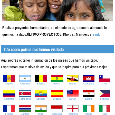
Realizar proyectos humanitarios, es el modo de agradecerle al mundo lo
que nos ha dado.
ÚLTIMO PROYECTO:
El Khorbat, Marruecos
+ info
Info sobre países que hemos visitado
Aquí podrás obtener información de los países que hemos visitado.
Esperamos que te sirva de ayuda y que te inspire para tus próximos viajes.
Andorra
Argentina
Bélgica
Bolivia
Brunei
Camboya
Chile
Colombia
Costa Rica
Ecuador
España
EEUU
Egipto
Filipinas
Francia
Gambia
India
Indonesia
Inglaterra
Irlanda
Italia