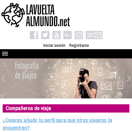
Iniciar sesión
Registrarse
Quienes somos
El proyecto
Blog
Viaja con nosotros
Camino solidario
Compañeros de viaje
Libros
Club de viajes
¿Quieres añadir tu perfil para que otros viajeros te
Compañeros de viaje
encuentren?