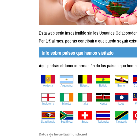
Esta web sería insostenible sin los Usuarios Colaborador
Por 1 € al mes, podrás contribuir a que pueda seguir exist
Info sobre países que hemos visitado
Aquí podrás obtener información de los países que hemos 
Andorra
Argentina
Bélgica
Bolivia
Brunei
C
Inglaterra
Irlanda
Italia
Kenia
Laos
M
Suazilandia
Sudáfrica
Suiza
Tailandia
Tanzania
T
Datos de lavueltaalmundo.net