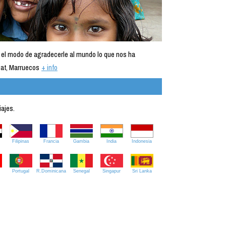
 el modo de agradecerle al mundo lo que nos ha
at, Marruecos
+ info
iajes.
Filipinas
Francia
Gambia
India
Indonesia
Portugal
R.Dominicana
Senegal
Singapur
Sri Lanka