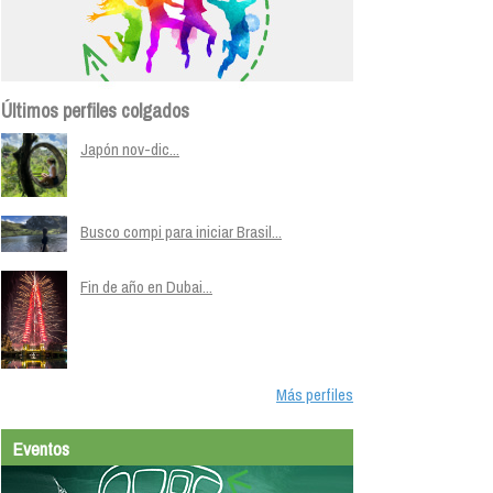
Últimos perfiles colgados
Japón nov-dic...
Busco compi para iniciar Brasil...
Fin de año en Dubai...
Más perfiles
Eventos