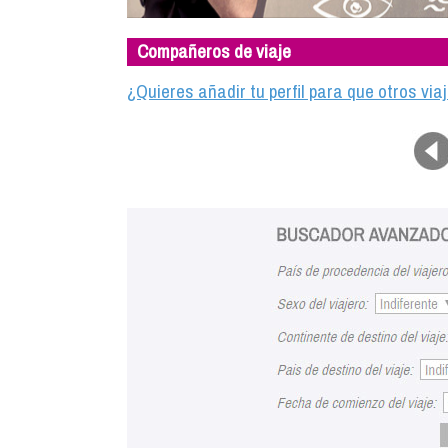
Compañeros de viaje
¿Quieres añadir tu perfil para que otros vi