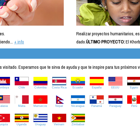
es.
Realizar proyectos humanitarios, es
iendo...
+ info
dado.
ÚLTIMO PROYECTO:
El Khorb
visitado. Esperamos que te sirva de ayuda y que te inspire para tus próximos v
amboya
Chile
Colombia
Costa Rica
Ecuador
España
EEUU
Egipto
alasia
Malta
Marruecos
Nepal
Nicaragua
Panamá
Paraguay
Perú
urquía
Uganda
Uruguay
Vietnam
Zimbabue