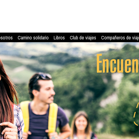
osotros
Camino solidario
Libros
Club de viajes
Compañeros de viaj