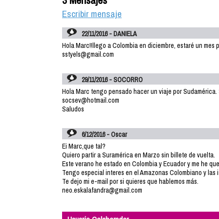
3 Mensajes
Escribir mensaje
22/11/2016 - DANIELA
Hola Marc!!llego a Colombia en diciembre, estaré un mes por 
sstyels@gmail.com
29/11/2016 - SOCORRO
Hola Marc tengo pensado hacer un viaje por Sudamérica. Si
socsev@hotmail.com
Saludos
6/12/2016 - Oscar
Ei Marc,que tal?
Quiero partir a Suramérica en Marzo sin billete de vuelta.
Este verano he estado en Colombia y Ecuador y me he qu
Tengo especial interes en el Amazonas Colombiano y las 
Te dejo mi e-mail por si quieres que hablemos más.
neo.eskalafandra@gmail.com