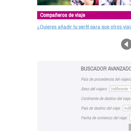
Compañeros de viaje
¿Quieres añadir tu perfil para que otros vi