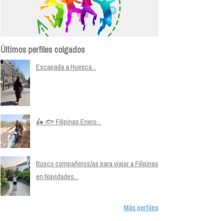
Últimos perfiles colgados
Escapada a Huesca...
🛵 🐟 Filipinas Enero...
Busco compañeros/as para viajar a Filipinas
en Navidades...
Más perfiles