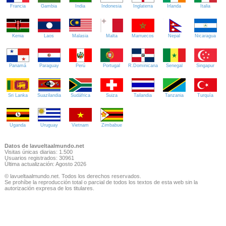
Francia
Gambia
India
Indonesia
Inglaterra
Irlanda
Italia
Kenia
Laos
Malasia
Malta
Marruecos
Nepal
Nicaragua
Panamá
Paraguay
Perú
Portugal
R.Dominicana
Senegal
Singapur
Sri Lanka
Suazilandia
Sudáfrica
Suiza
Tailandia
Tanzania
Turquía
Uganda
Uruguay
Vietnam
Zimbabue
Datos de lavueltaalmundo.net
Visitas únicas diarias: 1.500
Usuarios registrados: 30961
Última actualización: Agosto 2026
© lavueltaalmundo.net. Todos los derechos reservados.
Se prohíbe la reproducción total o parcial de todos los textos de esta web sin la
autorización expresa de los titulares.