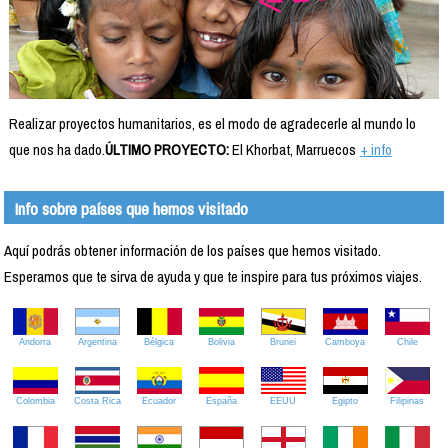
Realizar proyectos humanitarios, es el modo de agradecerle al mundo lo
que nos ha dado.
ÚLTIMO PROYECTO:
El Khorbat, Marruecos
+ info
Info sobre países que hemos visitado
Aquí podrás obtener información de los países que hemos visitado.
Esperamos que te sirva de ayuda y que te inspire para tus próximos viajes.
Andorra
Argentina
Bélgica
Bolivia
Brunei
Camboya
Chile
Colombia
Costa Rica
Ecuador
España
EEUU
Egipto
Filipinas