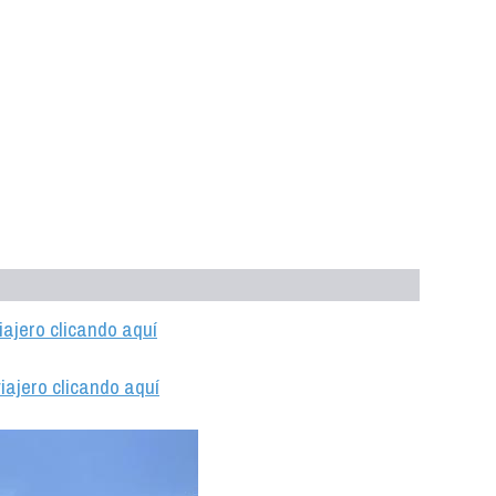
iajero clicando aquí
iajero clicando aquí