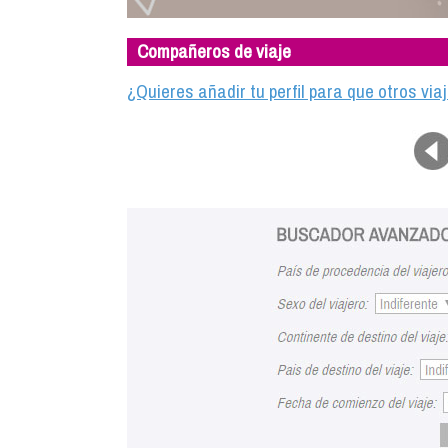
Compañeros de viaje
¿Quieres añadir tu perfil para que otros vi