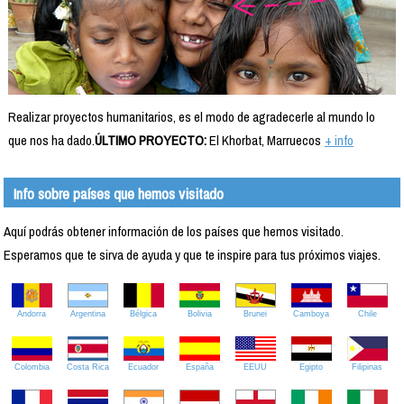
Realizar proyectos humanitarios, es el modo de agradecerle al mundo lo
que nos ha dado.
ÚLTIMO PROYECTO:
El Khorbat, Marruecos
+ info
Info sobre países que hemos visitado
Aquí podrás obtener información de los países que hemos visitado.
Esperamos que te sirva de ayuda y que te inspire para tus próximos viajes.
Andorra
Argentina
Bélgica
Bolivia
Brunei
Camboya
Chile
Colombia
Costa Rica
Ecuador
España
EEUU
Egipto
Filipinas